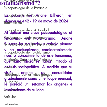
totalitarismo”?
Manipulación/Perversión
Psicopatología de la Paranoia
Psicopatología del Poder
La Lucarne de Ariane Bilheran, en
Antipresse
442 - 19 de mayo de 2024.
Traumatismo
Psicopatología de la Autoridad
Al aplicar una clave psicopatológica al 
Recuperar su poder personal
fenómeno del totalitarismo, Ariane 
Bilheran ha realizado un trabajo pionero 
Derechos sexuales/Educación sexual
y ha profundizado considerablemente 
Psicopatología del Totalitarismo
nuestro conocimiento de este fenómeno, 
Mitología - Saber de los Antiguos
que hasta ahora se había limitado al 
análisis sociopolítico. A medida que su 
Literatura
visión original se consolidaba 
Filosofando por los mitos griegos
gradualmente como un enfoque esencial, 
La Licorne
le pareció útil retomar los orígenes e 
La Lucarne
inspiraciones de su idea.
Artículos
Entrevistas