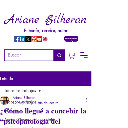
Ariane Bilheran
Filósofa, orador, autor
Entrada
Todos los trabajos
Ariane Bilheran
Todos los trabajos
19 may 2024
9 min de lectura
¿Cómo llegué a concebir la
Infancia
“psicopatología del
Acoso/Riesgos psicosociales