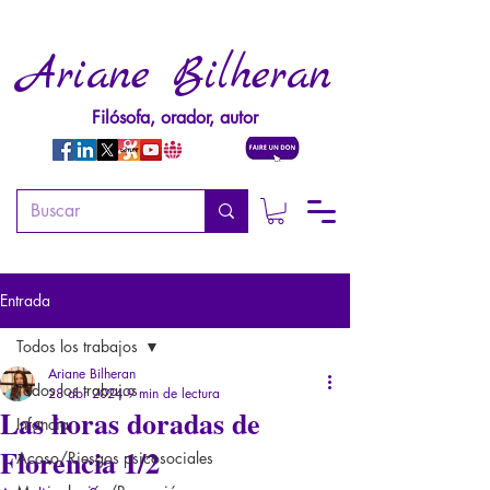
Ariane Bilheran
Filósofa, orador, autor
Entrada
Todos los trabajos
Ariane Bilheran
Todos los trabajos
28 abr 2024
9 min de lectura
Las horas doradas de
Infancia
Florencia 1/2
Acoso/Riesgos psicosociales