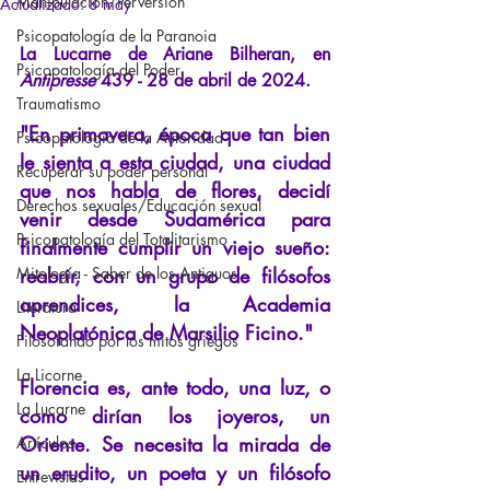
Manipulación/Perversión
Actualizado:
8 may
Psicopatología de la Paranoia
La Lucarne de Ariane Bilheran, en
Psicopatología del Poder
Antipresse
439 - 28 de abril de 2024.
Traumatismo
"En primavera, época que tan bien 
Psicopatología de la Autoridad
le sienta a esta ciudad, una ciudad 
Recuperar su poder personal
que nos habla de flores, decidí 
Derechos sexuales/Educación sexual
venir desde Sudamérica para 
Psicopatología del Totalitarismo
finalmente cumplir un viejo sueño: 
Mitología - Saber de los Antiguos
reabrir, con un grupo de filósofos 
aprendices, la Academia 
Literatura
Neoplatónica de Marsilio Ficino."
Filosofando por los mitos griegos
La Licorne
Florencia es, ante todo, una luz, o 
La Lucarne
como dirían los joyeros, un 
Oriente. Se necesita la mirada de 
Artículos
un erudito, un poeta y un filósofo 
Entrevistas