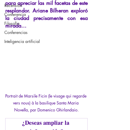
para apreciar las mil facetas de este 
Recensión
resplandor. Ariane Bilheran exploró 
Conferencia
la ciudad precisamente con esa 
Filosofía
mirada…
Conferencias
Inteligencia artificial
Portrait de Marsile Ficin (le visage qui regarde 
vers nous) à la basilique Santa Maria 
Novella, par Domenico Ghirlandaio.
¿Deseas ampliar la 