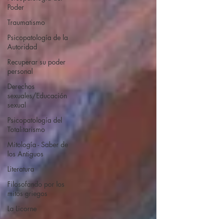
Poder
Traumatismo
Psicopatología de la
Autoridad
Recuperar su poder
personal
Derechos
sexuales/Educación
sexual
Psicopatología del
Totalitarismo
Mitología - Saber de
los Antiguos
Literatura
Filosofando por los
mitos griegos
La Licorne