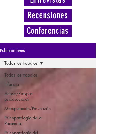
Recensiones
Conferencias
Publicaciones
Todos los trabajos
Todos los trabajos
Infancia
Acoso/Riesgos
psicosociales
Manipulación/Perversión
Psicopatología de la
Paranoia
Psicopatología del