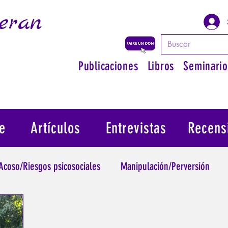
eran
Publicaciones
Libros
Seminario
e
Artículos
Entrevistas
Recens
Acoso/Riesgos psicosociales
Manipulación/Perversión
raumatismo
Psicopatología de la Autoridad
Recuperar