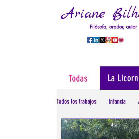
Ariane Bilh
Filósofa, orador, autor
La Licorn
Todas
Todos los trabajos
Infancia
Psicopatología del Poder
T