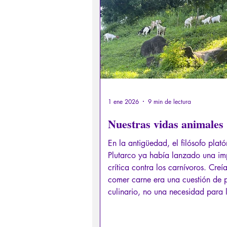
Derechos sexuales/Educación s
Filosofando por los mitos grieg
Filosofía
Conferencias
1 ene 2026
9 min de lectura
Nuestras vidas animales
En la antigüedad, el filósofo plat
Plutarco ya había lanzado una im
crítica contra los carnívoros. Creí
comer carne era una cuestión de 
culinario, no una necesidad para 
supervivencia: como omnívoros, l
humanos pueden alimentarse com