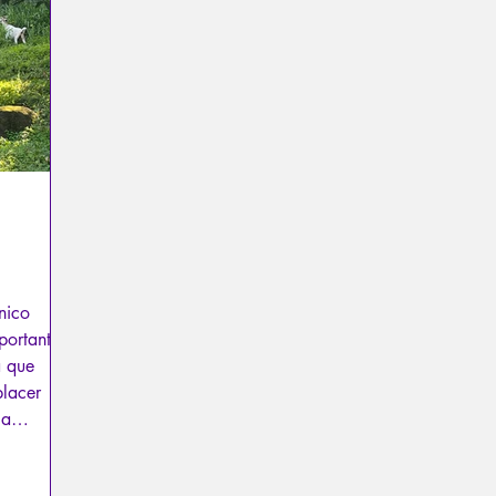
exual
Psicopatología del Totalitarismo
Mitología - Sab
os
La Licorne
La Lucarne
Artículos
Entrevista
Inteligencia artificial
ónico
portante
a que
placer
la
os
o mejor