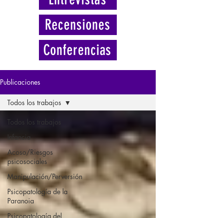
Recensiones
Conferencias
Publicaciones
Todos los trabajos
Todos los trabajos
Infancia
Acoso/Riesgos
psicosociales
Manipulación/Perversión
Psicopatología de la
Paranoia
Psicopatología del