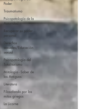
Poder
Traumatismo
Psicopatología de la
Autoridad
Recuperar su poder
personal
Derechos
sexuales/Educación
sexual
Psicopatología del
Totalitarismo
Mitología - Saber de
los Antiguos
Literatura
Filosofando por los
mitos griegos
La Licorne