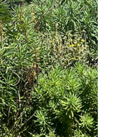
La Lucarne
Artículos
Entrevistas
Recensión
Conferencia
Filosofía
Conferencias
Inteligencia artificial