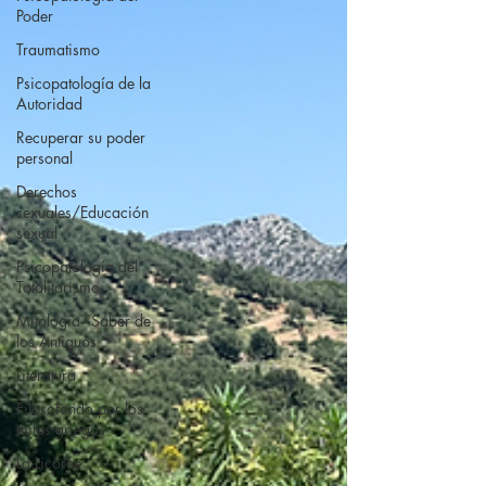
Poder
Traumatismo
Psicopatología de la
Autoridad
Recuperar su poder
personal
Derechos
sexuales/Educación
sexual
Psicopatología del
Totalitarismo
Mitología - Saber de
los Antiguos
Literatura
Filosofando por los
mitos griegos
La Licorne