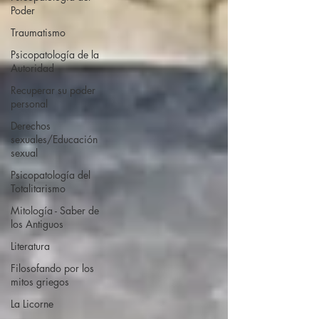
Poder
Traumatismo
Psicopatología de la
Autoridad
Recuperar su poder
personal
Derechos
sexuales/Educación
sexual
Psicopatología del
Totalitarismo
Mitología - Saber de
los Antiguos
Literatura
Filosofando por los
mitos griegos
La Licorne