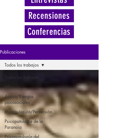
Recensiones
Conferencias
Publicaciones
Todos los trabajos
Todos los trabajos
Infancia
Acoso/Riesgos
psicosociales
Manipulación/Perversión
Psicopatología de la
Paranoia
Psicopatología del