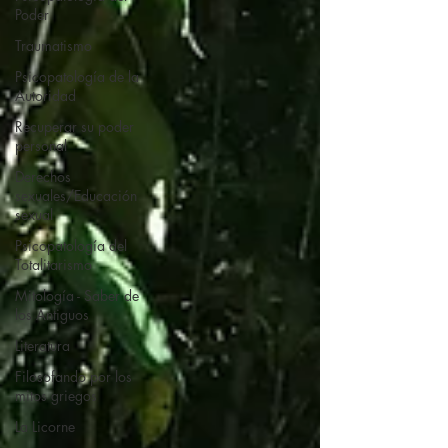
Poder
Traumatismo
Psicopatología de la
Autoridad
Recuperar su poder
personal
Derechos
sexuales/Educación
sexual
Psicopatología del
Totalitarismo
Mitología - Saber de
los Antiguos
Literatura
Filosofando por los
mitos griegos
La Licorne