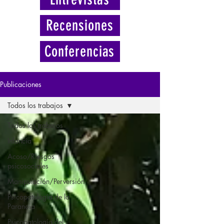
Recensiones
Conferencias
Publicaciones
Todos los trabajos
Todos los trabajos
Infancia
Acoso/Riesgos
psicosociales
Manipulación/Perversión
Psicopatología de la
Paranoia
Psicopatología del