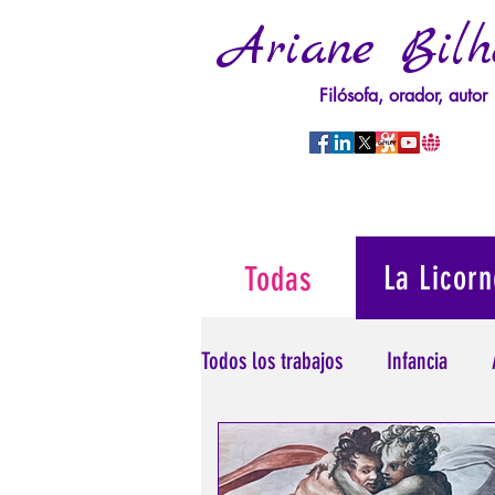
Ariane Bilh
Filósofa, orador, autor
La Licorn
Todas
Todos los trabajos
Infancia
Psicopatología del Poder
T