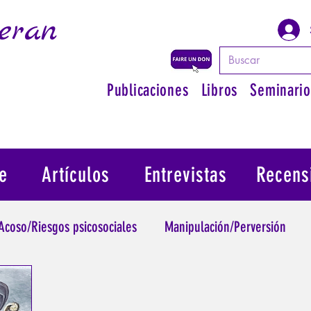
eran
Publicaciones
Libros
Seminario
e
Artículos
Entrevistas
Recens
Acoso/Riesgos psicosociales
Manipulación/Perversión
raumatismo
Psicopatología de la Autoridad
Recuperar