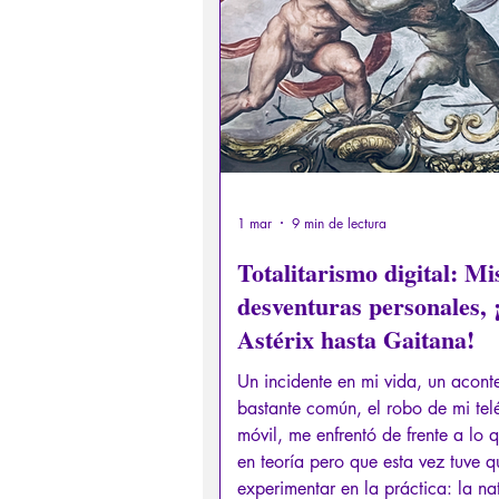
Derechos sexuales/Educación s
Filosofando por los mitos grieg
Filosofía
Conferencias
1 mar
9 min de lectura
Totalitarismo digital: Mi
desventuras personales, 
Astérix hasta Gaitana!
Un incidente en mi vida, un acont
bastante común, el robo de mi tel
móvil, me enfrentó de frente a lo 
en teoría pero que esta vez tuve q
experimentar en la práctica: la na