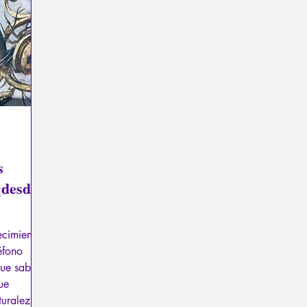
exual
Psicopatología del Totalitarismo
Mitología - Sab
os
La Licorne
La Lucarne
Artículos
Entrevista
Inteligencia artificial
s
¡desde
ecimiento
éfono
que sabía
ue
turaleza