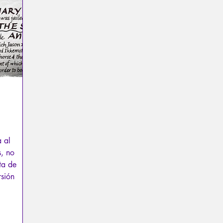
exual
Psicopatología del Totalitarismo
Mitología - Sab
os
La Licorne
La Lucarne
Artículos
Entrevista
Inteligencia artificial
a al
s, no
ta de
rsión
umana.