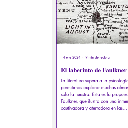
Derechos sexuales/Educación s
Filosofando por los mitos grieg
Filosofía
Conferencias
14 ene 2024
9 min de lectura
El laberinto de Faulkner
La literatura supera a la psicologí
permitirnos explorar muchas alma
solo la nuestra. Esta es la propues
Faulkner, que ilustra con una inme
cautivadora y aterradora en las
profundidades de la naturaleza h