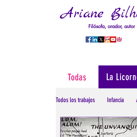
Ariane Bilh
Filósofa, orador, autor
La Licorn
Todas
Todos los trabajos
Infancia
Psicopatología del Poder
T