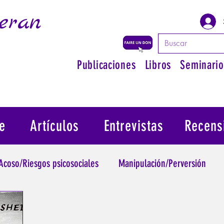
eran
Publicaciones
Libros
Seminario
e
Artículos
Entrevistas
Recens
Acoso/Riesgos psicosociales
Manipulación/Perversión
raumatismo
Psicopatología de la Autoridad
Recuperar