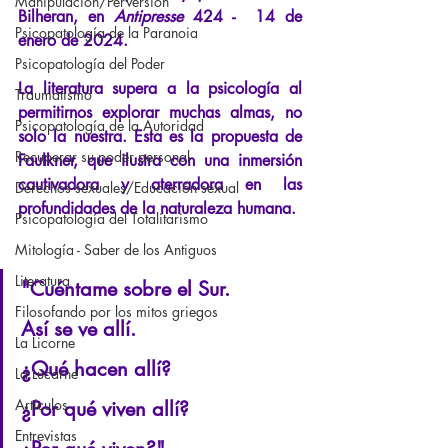
Manipulación/Perversión
Bilheran, en
Antipresse
424 -  14 de 
Psicopatología de la Paranoia
enero de 2024.
Psicopatología del Poder
La literatura supera a la psicología al 
Traumatismo
permitirnos explorar muchas almas, no 
Psicopatología de la Autoridad
solo la nuestra. Esta es la propuesta de 
Recuperar su poder personal
Faulkner, que ilustra con una inmersión 
cautivadora y aterradora en las 
Derechos sexuales/Educación sexual
profundidades de la naturaleza humana.
Psicopatología del Totalitarismo
Mitología - Saber de los Antiguos
Literatura
"Cuéntame sobre el Sur.
Filosofando por los mitos griegos
Así se ve allí.
La Licorne
¿Qué hacen allí?
La Lucarne
Artículos
¿Por qué viven allí?
Entrevistas