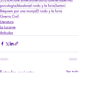
2024
Ariane Bilheran
literatura
Faulkner
laberinto
psicología
Absalon
el ruido y la furia
Sartori
Réquiem por una monja
El ruido y la furia
Guerra Civil
Literatura
La Lucarne
Artículos
Entradas recientes
Ver todo