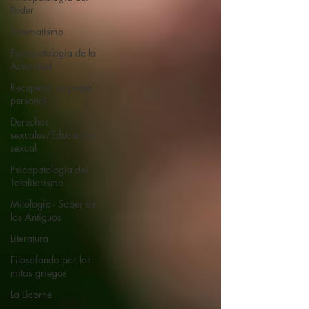
Poder
Traumatismo
Psicopatología de la
Autoridad
Recuperar su poder
personal
Derechos
sexuales/Educación
sexual
Psicopatología del
Totalitarismo
Mitología - Saber de
los Antiguos
Literatura
Filosofando por los
mitos griegos
La Licorne