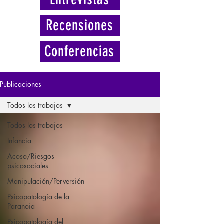
Recensiones
Conferencias
Publicaciones
Todos los trabajos
Todos los trabajos
Infancia
Acoso/Riesgos
psicosociales
Manipulación/Perversión
Psicopatología de la
Paranoia
Psicopatología del