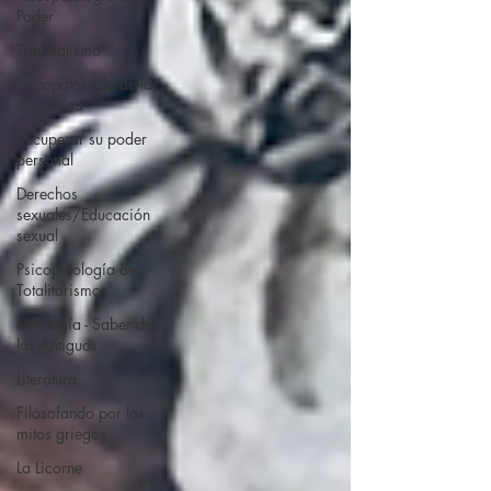
Poder
Traumatismo
Psicopatología de la
Autoridad
Recuperar su poder
personal
Derechos
sexuales/Educación
sexual
Psicopatología del
Totalitarismo
Mitología - Saber de
los Antiguos
Literatura
Filosofando por los
mitos griegos
La Licorne