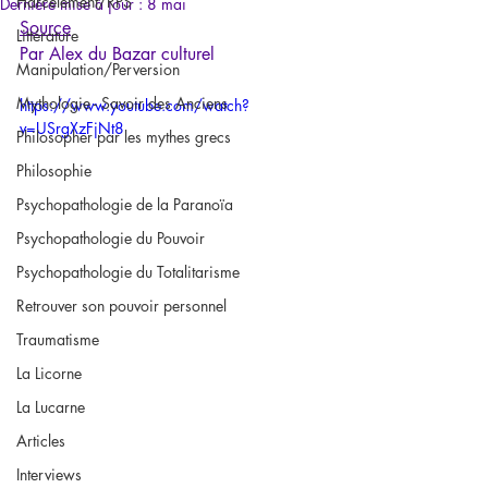
Harcèlement/RPS
Dernière mise à jour :
8 mai
Source
Littérature
Par Alex du Bazar culturel 
Manipulation/Perversion
Mythologie - Savoir des Anciens
https://www.youtube.com/watch?
v=USrgXzFjNt8
Philosopher par les mythes grecs
Philosophie
Psychopathologie de la Paranoïa
Psychopathologie du Pouvoir
Psychopathologie du Totalitarisme
Retrouver son pouvoir personnel
Traumatisme
La Licorne
La Lucarne
Articles
Interviews