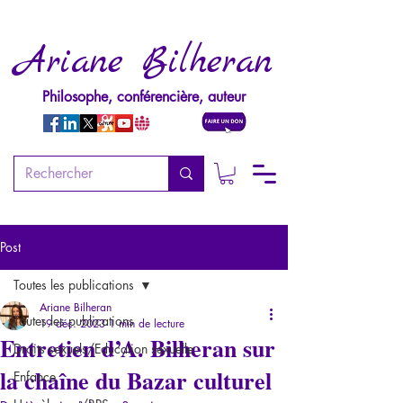
Ariane Bilheran
Philosophe, conférencière, auteur
Post
Toutes les publications
Ariane Bilheran
Toutes les publications
19 déc. 2023
1 min de lecture
Entretien d’A. Bilheran sur
Droits sexuels/Education sexuelle
la chaîne du Bazar culturel
Enfance