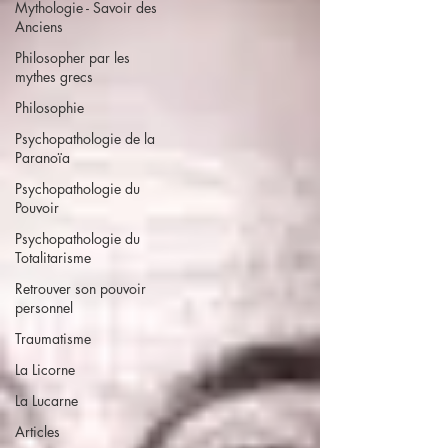
Mythologie - Savoir des
Anciens
Philosopher par les
mythes grecs
Philosophie
Psychopathologie de la
Paranoïa
Psychopathologie du
Pouvoir
Psychopathologie du
Totalitarisme
Retrouver son pouvoir
personnel
Traumatisme
La Licorne
La Lucarne
Articles