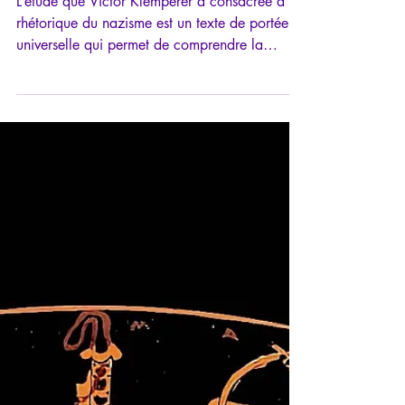
17 déc. 2023
9 min de lecture
Klemperer: témoignage sur la
montée du nazisme (1933-1938)
L’étude que Victor Klemperer a consacrée à la
rhétorique du nazisme est un texte de portée
universelle qui permet de comprendre la
logique..