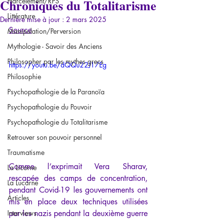
Chroniques du Totalitarisme
Harcèlement/RPS
Littérature
Dernière mise à jour :
2 mars 2025
Source
Manipulation/Perversion
Mythologie - Savoir des Anciens
Philosopher par les mythes grecs
https://youtu.be/dQQu22J17Eg
Philosophie
Psychopathologie de la Paranoïa
Psychopathologie du Pouvoir
Psychopathologie du Totalitarisme
Retrouver son pouvoir personnel
Traumatisme
Comme l’exprimait Vera Sharav, 
La Licorne
rescapée des camps de concentration, 
La Lucarne
pendant Covid-19 les gouvernements ont 
Articles
mis en place deux techniques utilisées 
Interviews
par les nazis pendant la deuxième guerre 