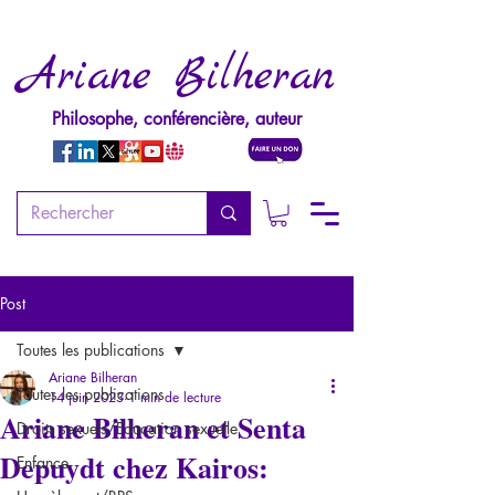
Ariane Bilheran
Philosophe, conférencière, auteur
Post
Toutes les publications
Ariane Bilheran
Toutes les publications
14 juin 2023
1 min de lecture
Ariane Bilheran et Senta
Droits sexuels/Education sexuelle
Depuydt chez Kairos:
Enfance