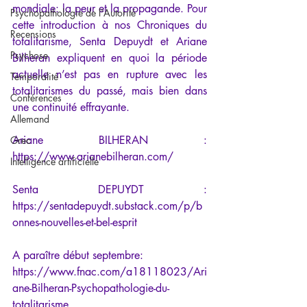
mondiale: la peur et la propagande. Pour 
Psychopathologie de l'Autorité
cette introduction à nos Chroniques du 
Recensions
totalitarisme, Senta Depuydt et Ariane 
Psychose
Bilheran expliquent en quoi la période 
actuelle n’est pas en rupture avec les 
Temporalité
totalitarismes du passé, mais bien dans 
Conférences
une continuité effrayante.
Allemand
Ariane BILHERAN : 
Grec
https://www.arianebilheran.com/
Intelligence artificielle
Senta DEPUYDT : 
https://sentadepuydt.substack.com/p/b
onnes-nouvelles-et-bel-esprit
A paraître début septembre: 
https://www.fnac.com/a18118023/Ari
ane-Bilheran-Psychopathologie-du-
totalitarisme