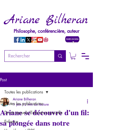
Ariane Bilheran
Philosophe, conférencière, auteur
Post
Toutes les publications
Ariane Bilheran
Toutes les publications
1 juin
12 min de lecture
Ariane se découvre d'un fil:
Droits sexuels/Education sexuelle
sa plongée dans notre
Enfance