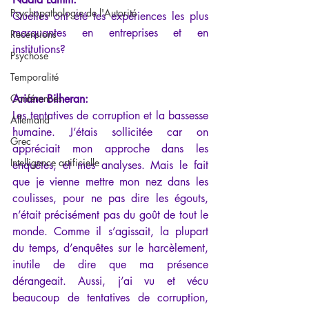
Psychopathologie de l'Autorité
Quelles ont été tes expériences les plus 
marquantes en entreprises et en 
Recensions
institutions?
Psychose
Temporalité
Conférences
Ariane Bilheran:
Les tentatives de corruption et la bassesse 
Allemand
humaine. J’étais sollicitée car on 
Grec
appréciait mon approche dans les 
Intelligence artificielle
enquêtes, et mes analyses. Mais le fait 
que je vienne mettre mon nez dans les 
coulisses, pour ne pas dire les égouts, 
n’était précisément pas du goût de tout le 
monde. Comme il s’agissait, la plupart 
du temps, d’enquêtes sur le harcèlement, 
inutile de dire que ma présence 
dérangeait. Aussi, j’ai vu et vécu 
beaucoup de tentatives de corruption, 