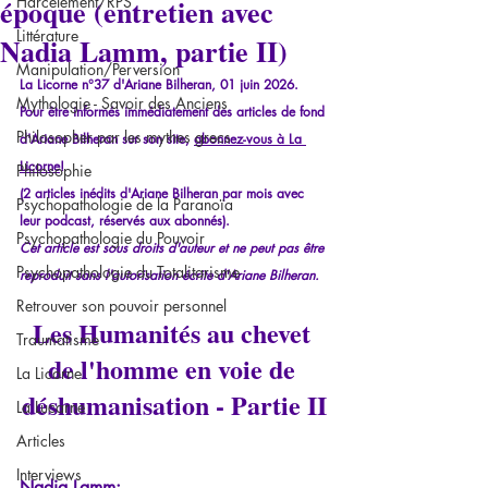
époque (entretien avec
Harcèlement/RPS
Littérature
Nadia Lamm, partie II)
Manipulation/Perversion
La Licorne n°37 d'Ariane Bilheran, 01 juin 2026.
Mythologie - Savoir des Anciens
Pour être informés immédiatement des articles de fond 
Philosopher par les mythes grecs
d'Ariane Bilheran sur son site, 
abonnez-vous à La 
Licorne
!
Philosophie
(2 articles inédits d'Ariane Bilheran par mois avec 
Psychopathologie de la Paranoïa
leur podcast, réservés aux abonnés).
Psychopathologie du Pouvoir
Cet article est sous droits d'auteur et ne peut pas être 
Psychopathologie du Totalitarisme
reproduit sans l'autorisation écrite d'Ariane Bilheran.
Retrouver son pouvoir personnel
Les Humanités au chevet 
Traumatisme
de l'homme en voie de 
La Licorne
déshumanisation - Partie II
La Lucarne
Articles
Interviews
Nadia Lamm: