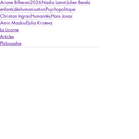
Ariane Bilheran
2026
Nadia Lamm
Julien Benda
enfants
déshumanisation
Psychopolitique
Christian Ingrao
Humanités
Hans Jonas
Amin Maalouf
Julia Kristeva
La Licorne
Articles
Philosophie
Posts récents
Voir tout