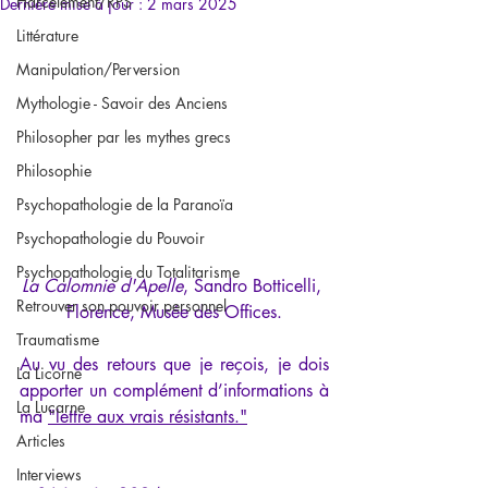
Harcèlement/RPS
Dernière mise à jour :
2 mars 2025
Littérature
Manipulation/Perversion
Mythologie - Savoir des Anciens
Philosopher par les mythes grecs
Philosophie
Psychopathologie de la Paranoïa
Psychopathologie du Pouvoir
Psychopathologie du Totalitarisme
La Calomnie d'Apelle
, Sandro Botticelli, 
Retrouver son pouvoir personnel
Florence, Musée des Offices.
Traumatisme
Au vu des retours que je reçois, je dois 
La Licorne
apporter un complément d’informations à 
La Lucarne
ma 
"lettre aux vrais résistants."
Articles
Interviews