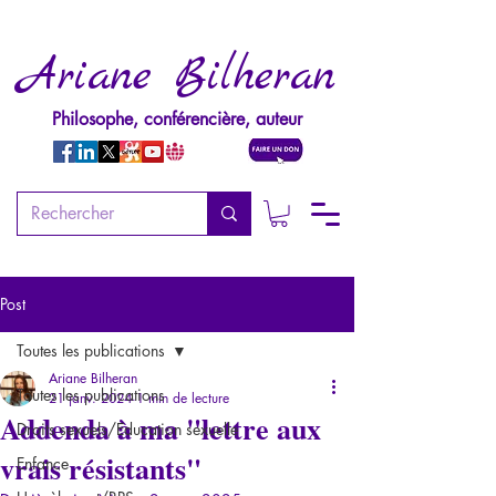
Ariane Bilheran
Philosophe, conférencière, auteur
Post
Toutes les publications
Ariane Bilheran
Toutes les publications
21 janv. 2024
1 min de lecture
Addenda à ma "lettre aux
Droits sexuels/Education sexuelle
vrais résistants"
Enfance