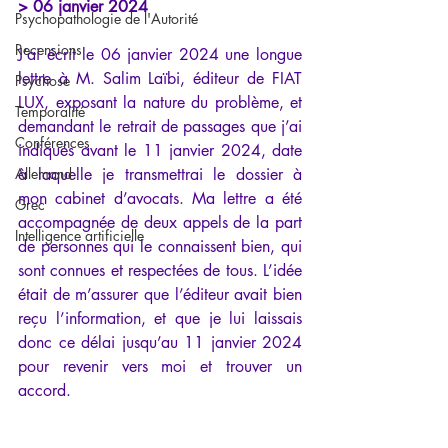
> 06 janvier 2024
Psychopathologie de l'Autorité
Recensions
J’ai écrit le 06 janvier 2024 une longue 
lettre à M. Salim Laïbi, éditeur de FIAT 
Psychose
LUX, exposant la nature du problème, et 
Temporalité
demandant le retrait de passages que j’ai 
Conférences
indiqués avant le 11 janvier 2024, date 
Allemand
à laquelle je transmettrai le dossier à 
mon cabinet d’avocats. Ma lettre a été 
Grec
accompagnée de deux appels de la part 
Intelligence artificielle
de personnes qui le connaissent bien, qui 
sont connues et respectées de tous. L’idée 
était de m’assurer que l’éditeur avait bien 
reçu l’information, et que je lui laissais 
donc ce délai jusqu’au 11 janvier 2024 
pour revenir vers moi et trouver un 
accord.