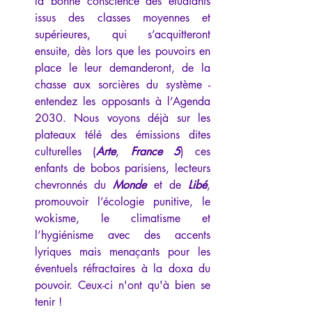
la bonne conscience des étudiants 
issus des classes moyennes et 
supérieures, qui s’acquitteront 
ensuite, dès lors que les pouvoirs en 
place le leur demanderont, de la 
chasse aux sorcières du système - 
entendez les opposants à l’Agenda 
2030. Nous voyons déjà sur les 
plateaux télé des émissions dites 
culturelles (
Arte
, 
France 5
) ces 
enfants de bobos parisiens, lecteurs 
chevronnés du 
Monde 
et de 
Libé
, 
promouvoir l’écologie punitive, le 
wokisme, le climatisme et 
l’hygiénisme avec des accents 
lyriques mais menaçants pour les 
éventuels réfractaires à la doxa du 
pouvoir. Ceux-ci n'ont qu'à bien se 
tenir !