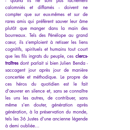
- quand ils ne sont pas lâchement 
calomniés et diffamés - doivent ne 
compter que sur eux-mêmes et sur de 
rares amis qui préfèrent sauver leur âme 
plutôt que manger dans la main des 
bourreaux. Tels des Pénélope au grand 
cœur, ils s’emploient à retisser les liens 
cognitifs, spirituels et humains tout court 
que les fils ingrats du peuple, ces 
clercs-
traîtres
 dont parlait si bien Julien Benda - 
saccagent jour après jour de manière 
concertée et méthodique. Le propre de 
ces héros du quotidien est le fait 
d'œuvrer en silence et, sans se connaître 
les uns les autres, de contribuer, sans 
même s'en douter, génération après 
génération, à la préservation du monde, 
tels les 36 Justes d'une ancienne légende 
à demi oubliée…