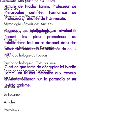
Harcèlement/RPS
Dernière mise à jour :
26 avr. 2025
Article de Nadia Lamm, Professeur de 
Littérature
Philosophie certifiée, Formatrice de 
Manipulation/Perversion
Professeurs, retraitée de l’Université.
Mythologie - Savoir des Anciens
Pourquoi les intellectuels se révèlent-ils 
Philosopher par les mythes grecs
"parmi les pires promoteurs du 
Philosophie
totalitarisme tout en se drapant dans des 
Psychopathologie de la Paranoïa
poses de pourfendeurs acharnés de celui-
ci?" 
Psychopathologie du Pouvoir
Psychopathologie du Totalitarisme
C'est ce que tente de décrypter ici Nadia 
Retrouver son pouvoir personnel
Lamm, en faisant référence aux travaux 
Traumatisme
d'Ariane Bilheran sur la paranoïa et sur 
le totalitarisme.
La Licorne
La Lucarne
Articles
Interviews