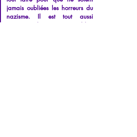
jamais oubliées les horreurs du 
nazisme. Il est tout aussi 
important de ne jamais oublier 
les horreurs de cette autre 
variante du totalitarisme qu'est 
le stalinisme. Et cela d'autant 
plus à un moment où, devant la 
faillite et les ravages sociaux du 
néolibéralisme, on voit 
dramatiquement ressurgir dans 
les pays d'Europe de l'Est et de 
l'ex-Union soviétique un 
engouement pour Staline et une 
nostalgie du passé totalitaire."
Source