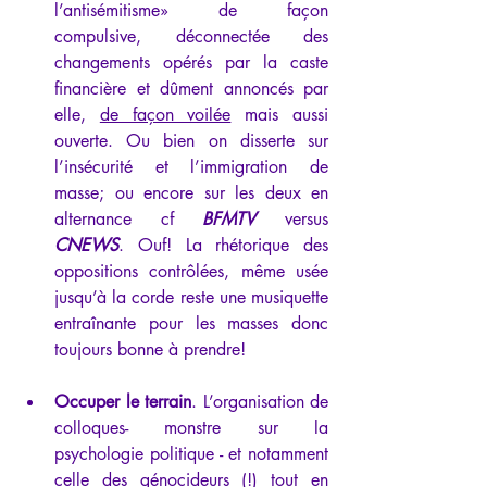
l’antisémitisme» de façon 
compulsive, déconnectée des 
changements opérés par la caste 
financière et dûment annoncés par 
elle, 
de façon voilée
 mais aussi 
ouverte. Ou bien on disserte sur 
l’insécurité et l’immigration de 
masse; ou encore sur les deux en 
alternance cf 
BFMTV 
versus 
CNEWS
. Ouf! La rhétorique des 
oppositions contrôlées, même usée 
jusqu’à la corde reste une musiquette 
entraînante pour les masses donc 
toujours bonne à prendre!
Occuper le terrain
. L’organisation de 
colloques- monstre sur la 
psychologie politique - et notamment 
celle des génocideurs (!) tout en 