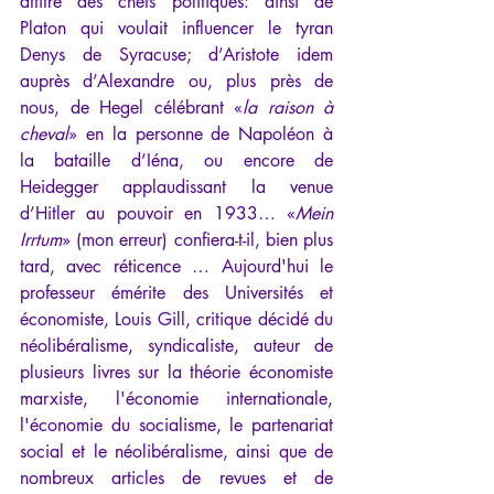
attitré des chefs politiques: ainsi de 
Platon qui voulait influencer le tyran 
Denys de Syracuse; d’Aristote idem 
auprès d’Alexandre ou, plus près de 
nous, de Hegel célébrant «
la raison à 
cheval
» en la personne de Napoléon à 
la bataille d’Iéna, ou encore de 
Heidegger applaudissant la venue 
d’Hitler au pouvoir en 1933… «
Mein 
Irrtum
» (mon erreur) confiera-t-il, bien plus 
tard, avec réticence … Aujourd'hui le 
professeur émérite des Universités et 
économiste, Louis Gill, critique décidé du 
néolibéralisme, syndicaliste, auteur de 
plusieurs livres sur la théorie économiste 
marxiste, l'économie internationale, 
l'économie du socialisme, le partenariat 
social et le néolibéralisme, ainsi que de 
nombreux articles de revues et de 