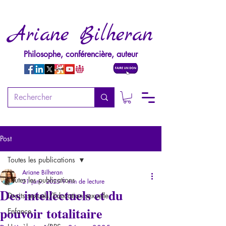
Ariane Bilheran
Philosophe, conférencière, auteur
Post
Toutes les publications
Ariane Bilheran
Toutes les publications
21 janv. 2025
9 min de lecture
Des intellectuels et du
Droits sexuels/Education sexuelle
pouvoir totalitaire
Enfance