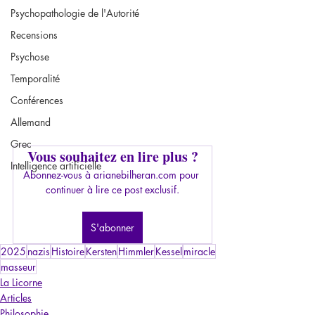
Psychopathologie de l'Autorité
Recensions
Psychose
Temporalité
Conférences
Allemand
Grec
Vous souhaitez en lire plus ?
Intelligence artificielle
Abonnez-vous à arianebilheran.com pour 
continuer à lire ce post exclusif.
S'abonner
2025
nazis
Histoire
Kersten
Himmler
Kessel
miracle
masseur
La Licorne
Articles
Philosophie