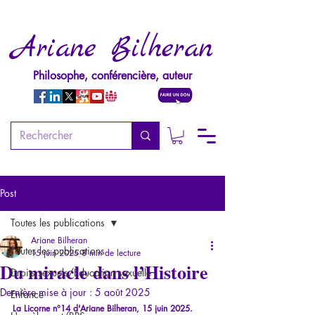
Ariane Bilheran
Philosophe, conférencière, auteur
Post
Toutes les publications
Ariane Bilheran
Toutes les publications
15 juin 2025
8 min de lecture
Du miracle dans l’Histoire
Droits sexuels/Education sexuelle
Dernière mise à jour :
5 août 2025
Enfance
La Licorne n°14 d'Ariane Bilheran, 15 juin 2025.