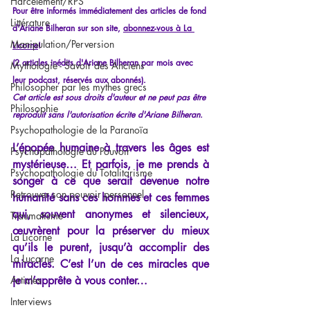
Harcèlement/RPS
Pour être informés immédiatement des articles de fond 
Littérature
d'Ariane Bilheran sur son site, 
abonnez-vous à La 
Manipulation/Perversion
Licorne
!
(2 articles inédits d'Ariane Bilheran par mois avec 
Mythologie - Savoir des Anciens
leur podcast, réservés aux abonnés).
Philosopher par les mythes grecs
Cet article est sous droits d'auteur et ne peut pas être 
Philosophie
reproduit sans l'autorisation écrite d'Ariane Bilheran.
Psychopathologie de la Paranoïa
L’épopée humaine à travers les âges est 
Psychopathologie du Pouvoir
mystérieuse… Et parfois, je me prends à 
Psychopathologie du Totalitarisme
songer à ce que serait devenue notre 
Retrouver son pouvoir personnel
humanité sans ces hommes et ces femmes 
qui, souvent anonymes et silencieux, 
Traumatisme
œuvrèrent pour la préserver du mieux 
La Licorne
qu’ils le purent, jusqu’à accomplir des 
La Lucarne
miracles. C’est l’un de ces miracles que 
Articles
je m’apprête à vous conter…
Interviews