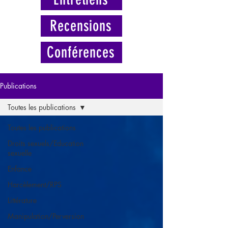
Recensions
Conférences
Publications
Toutes les publications
Toutes les publications
Droits sexuels/Education
sexuelle
Enfance
Harcèlement/RPS
Littérature
Manipulation/Perversion