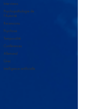
Interviews
Psychopathologie de
l'Autorité
Recensions
Psychose
Temporalité
Conférences
Allemand
Grec
Intelligence artificielle