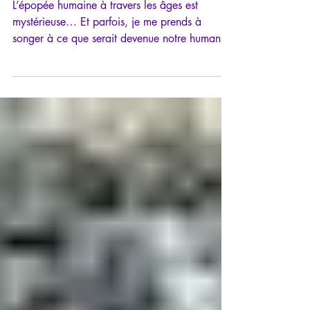
Du miracle dans l’Histoire
L’épopée humaine à travers les âges est
mystérieuse… Et parfois, je me prends à
songer à ce que serait devenue notre humanité
sans ces hommes et ces femmes qui, souvent
anonymes et silencieux, œuvrèrent pour la
préserver du mieux qu’ils le purent, jusqu’à
accomplir des miracles. C’est l’un de ces
miracles que je m’apprête à vous conter…