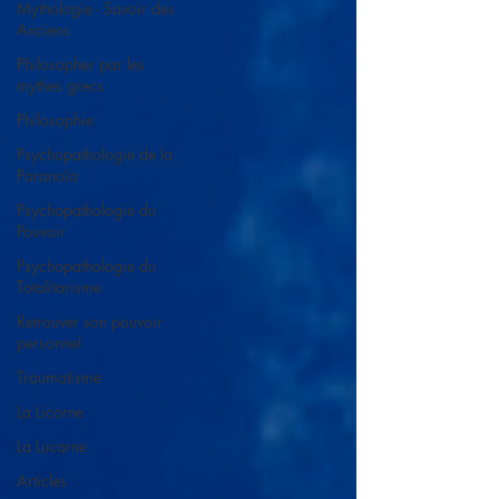
Mythologie - Savoir des
Anciens
Philosopher par les
mythes grecs
Philosophie
Psychopathologie de la
Paranoïa
Psychopathologie du
Pouvoir
Psychopathologie du
Totalitarisme
Retrouver son pouvoir
personnel
Traumatisme
La Licorne
La Lucarne
Articles