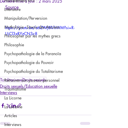
Harcèlement/RPS
Dernière mise à jour :
2 mars 2025
Source
Littérature
Manipulation/Perversion
Mythologie - Savoir des Anciens
https://youtu.be/a6ZWj8lVhWM?si=R-
UjCl3xRYzCN3c8
Philosopher par les mythes grecs
Philosophie
Psychopathologie de la Paranoïa
Psychopathologie du Pouvoir
Psychopathologie du Totalitarisme
Totalitarisme
Droits sexuels
Retrouver son pouvoir personnel
Droits sexuels/Education sexuelle
Traumatisme
Interviews
La Licorne
La Lucarne
Articles
Interviews