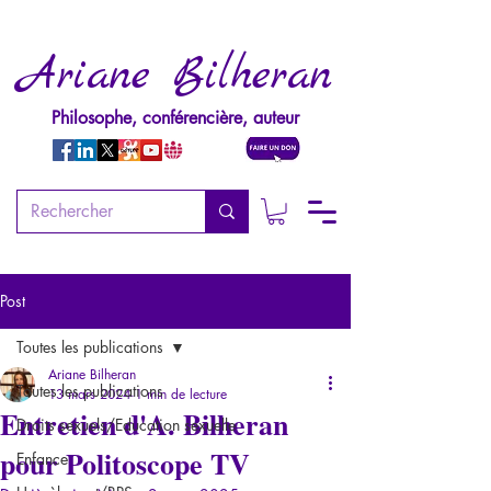
Ariane Bilheran
Philosophe, conférencière, auteur
Post
Toutes les publications
Ariane Bilheran
Toutes les publications
13 mars 2024
1 min de lecture
Entretien d'A. Bilheran
Droits sexuels/Education sexuelle
pour Politoscope TV
Enfance