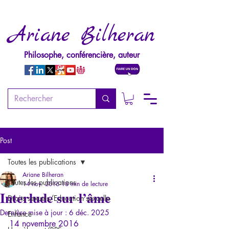
Ariane Bilheran
Philosophe, conférencière, auteur
Post
Toutes les publications
Ariane Bilheran
Toutes les publications
14 nov. 2016
18 min de lecture
Interlude sur l’âme
Droits sexuels/Education sexuelle
Dernière mise à jour :
6 déc. 2025
Enfance
14 novembre 2016