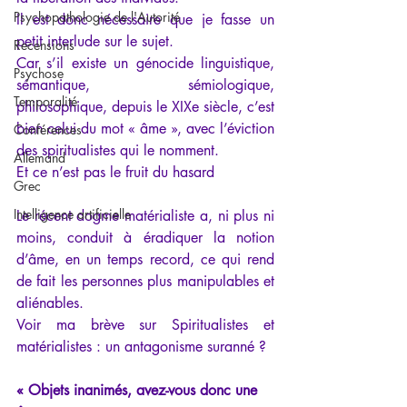
Psychopathologie de l'Autorité
Il est donc nécessaire que je fasse un 
petit interlude sur le sujet.
Recensions
Car s’il existe un génocide linguistique, 
Psychose
sémantique, sémiologique, 
Temporalité
philosophique, depuis le XIXe siècle, c’est 
bien celui du mot « âme », avec l’éviction 
Conférences
des spiritualistes qui le nomment.
Allemand
Et ce n’est pas le fruit du hasard
Grec
Intelligence artificielle
Le récent dogme matérialiste a, ni plus ni 
moins, conduit à éradiquer la notion 
d’âme, en un temps record, ce qui rend 
de fait les personnes plus manipulables et 
aliénables.
Voir ma brève sur Spiritualistes et 
matérialistes : un antagonisme suranné ?
« Objets inanimés, avez-vous donc une 