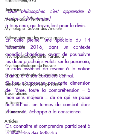
Harcèlement/RPS
Littérature
“Que philosopher, c’est apprendre à 
mourir…” (Montaigne)
Manipulation/Perversion
à tous ceux qui travaillent pour le divin.
Mythologie - Savoir des Anciens
Philosopher par les mythes grecs
En cette pleine lune spéciale du 14 
Philosophie
novembre 2016, dans un contexte 
mondial chaotique, avant de poursuivre 
Psychopathologie de la Paranoïa
les deux prochains volets sur la paranoïa, 
Psychopathologie du Pouvoir
je crois essentiel de revenir à la notion 
Psychopathologie du Totalitarisme
d’âme, et à son caractère central.
Si l’on n’approche pas cette dimension 
Retrouver son pouvoir personnel
de l’âme, toute la compréhension – à 
Traumatisme
mon sens majeure – de ce qui se passe 
La Licorne
aujourd’hui, en termes de combat dans 
l’humanité, échappe à la conscience.
La Lucarne
Articles
Or, connaître et comprendre participent à 
Interviews
la libération des individus.