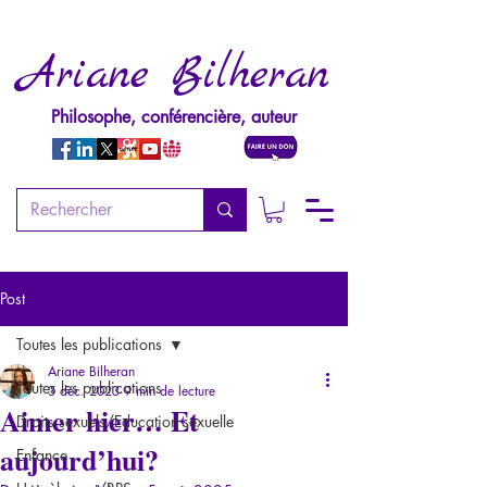
Ariane Bilheran
Philosophe, conférencière, auteur
Post
Toutes les publications
Ariane Bilheran
Toutes les publications
3 déc. 2023
9 min de lecture
Aimer hier… Et
Droits sexuels/Education sexuelle
aujourd’hui?
Enfance