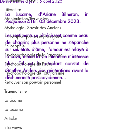
Harcèlement/RPS
Dernière mise à jour :
5 août 2025
Littérature
La Lucarne, d'Ariane Bilheran, in 
Manipulation/Perversion
Antipresse
 418 - 03 décembre 2023.
Mythologie - Savoir des Anciens
Les sentiments se rétrécissent comme peau 
Philosopher par les mythes grecs
de chagrin; plus personne ne s’épanche 
Philosophie
sur ses états d’âme, l’amour est relayé à 
Psychopathologie de la Paranoïa
la cave, même la vie intérieure n’intéresse 
plus. Tel est le désolant constat de 
Psychopathologie du Pouvoir
Günther Anders des générations avant la 
Psychopathologie du Totalitarisme
déshumanité post-covidienne… 
Retrouver son pouvoir personnel
Traumatisme
La Licorne
La Lucarne
Articles
Interviews