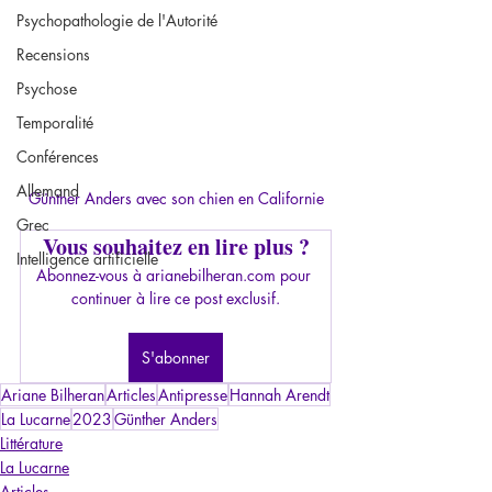
Psychopathologie de l'Autorité
Recensions
Psychose
Temporalité
Conférences
Allemand
Günther Anders avec son chien en Californie
Grec
Vous souhaitez en lire plus ?
Intelligence artificielle
Abonnez-vous à arianebilheran.com pour 
continuer à lire ce post exclusif.
S'abonner
Ariane Bilheran
Articles
Antipresse
Hannah Arendt
La Lucarne
2023
Günther Anders
Littérature
La Lucarne
Articles