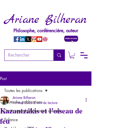
Ariane Bilheran
Philosophe, conférencière, auteur
Post
Toutes les publications
Ariane Bilheran
Toutes les publications
18 mai 2025
8 min de lecture
Kazantzákis et l’oiseau de
Droits sexuels/Education sexuelle
feu
Enfance