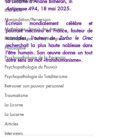
Harcèlement/RPS
La Lucarne d'Ariane Bilheran, in 
Antipresse
 494, 18 mai 2025.
Littérature
Manipulation/Perversion
Écrivain mondialement célèbre et 
Mythologie - Savoir des Anciens
pourtant méconnu en France, fauteur de 
scandales, l’auteur de 
Zorba le Grec
Philosopher par les mythes grecs
recherchait la plus haute noblesse dans 
Philosophie
l’être humain. Son œuvre donne un tout 
Psychopathologie de la Paranoïa
autre sens au mot «transhumanisme».
Psychopathologie du Pouvoir
Psychopathologie du Totalitarisme
Retrouver son pouvoir personnel
Traumatisme
La Licorne
La Lucarne
Articles
Interviews