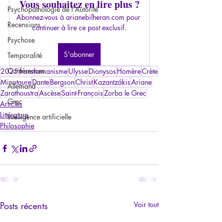
Vous souhaitez en lire plus ?
Psychopathologie de l'Autorité
Abonnez-vous à arianebilheran.com pour 
Recensions
continuer à lire ce post exclusif.
Psychose
S'abonner
Temporalité
Conférences
2025
transhumanisme
Ulysse
Dionysos
Homère
Crète
Minotaure
Dante
Bergson
Christ
Kazantzákis
Ariane
Allemand
Zarathoustra
Ascèse
Saint-François
Zorba le Grec
Grec
Articles
Littérature
Intelligence artificielle
Philosophie
Posts récents
Voir tout