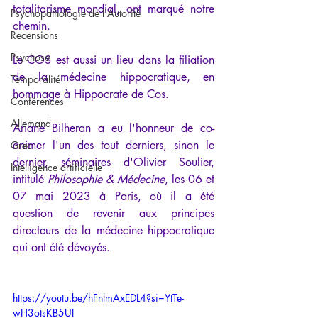
totalitarisme mondial, ont marqué notre 
Psychopathologie de l'Autorité
chemin.
Recensions
Psychose
Le COS est aussi un lieu dans la filiation 
de la médecine hippocratique, en 
Temporalité
hommage à Hippocrate de Cos.
Conférences
Allemand
Ariane Bilheran a eu l'honneur de co-
animer l'un des tout derniers, sinon le 
Grec
dernier, séminaires d'Olivier Soulier, 
Intelligence artificielle
intitulé 
Philosophie & Médecine
, les 06 et 
07 mai 2023 à Paris, où il a été 
question de revenir aux principes 
directeurs de la médecine hippocratique 
qui ont été dévoyés.
https://youtu.be/hFnlmAxEDL4?si=YtTe-
wH3otsKB5UI