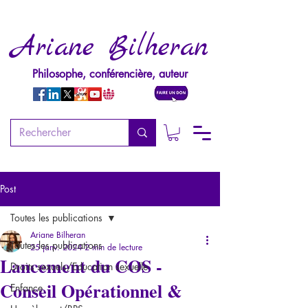
Ariane Bilheran
Philosophe, conférencière, auteur
Post
Toutes les publications
Ariane Bilheran
Toutes les publications
25 janv. 2024
2 min de lecture
Lancement du COS -
Droits sexuels/Education sexuelle
Conseil Opérationnel &
Enfance