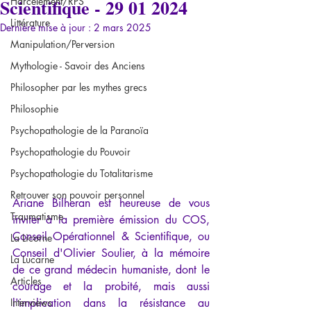
Scientifique - 29 01 2024
Harcèlement/RPS
Littérature
Dernière mise à jour :
2 mars 2025
Manipulation/Perversion
Mythologie - Savoir des Anciens
Philosopher par les mythes grecs
Philosophie
Psychopathologie de la Paranoïa
Psychopathologie du Pouvoir
Psychopathologie du Totalitarisme
Retrouver son pouvoir personnel
Ariane Bilheran est heureuse de vous 
Traumatisme
inviter à la première émission du COS, 
Conseil Opérationnel & Scientifique, ou 
La Licorne
Conseil d'Olivier Soulier, à la mémoire 
La Lucarne
de ce grand médecin humaniste, dont le 
Articles
courage et la probité, mais aussi 
Interviews
l'implication dans la résistance au 