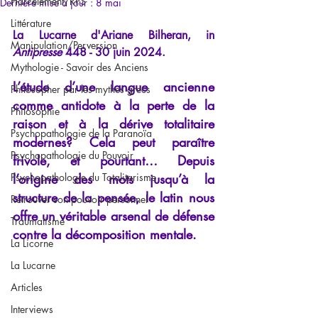
Harcèlement/RPS
Dernière mise à jour :
8 mai
Littérature
La Lucarne d'Ariane Bilheran, in 
Manipulation/Perversion
Antipresse
 448 - 30 juin 2024.
Mythologie - Savoir des Anciens
L’étude d’une langue ancienne 
Philosopher par les mythes grecs
comme antidote à la perte de la 
Philosophie
raison et à la dérive totalitaire 
Psychopathologie de la Paranoïa
modernes? Cela peut paraître 
Psychopathologie du Pouvoir
frivole, et pourtant… Depuis 
Psychopathologie du Totalitarisme
l’origine des mots jusqu’à la 
structure de la pensée, le latin nous 
Retrouver son pouvoir personnel
offre un véritable arsenal de défense 
Traumatisme
contre la décomposition mentale.
La Licorne
La Lucarne
Articles
Interviews