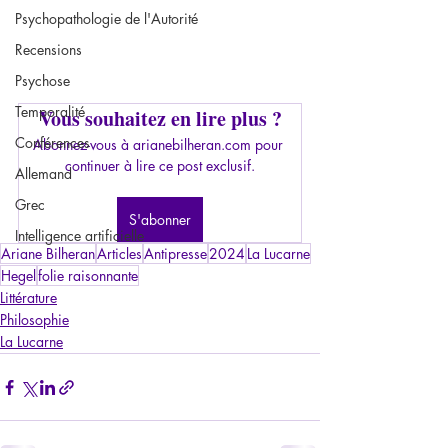
Psychopathologie de l'Autorité
Recensions
Psychose
Temporalité
Vous souhaitez en lire plus ?
Conférences
Abonnez-vous à arianebilheran.com pour 
continuer à lire ce post exclusif.
Allemand
Grec
S'abonner
Intelligence artificielle
Ariane Bilheran
Articles
Antipresse
2024
La Lucarne
Hegel
folie raisonnante
Littérature
Philosophie
La Lucarne