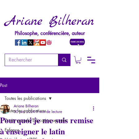
Ariane Bilheran
Philosophe, conférencière, auteur
Post
Toutes les publications
Ariane Bilheran
Toutes les publications
30 juin 2024
9 min de lecture
Pourquoi je me suis remise
Droits sexuels/Education sexuelle
à enseigner le latin
Enfance