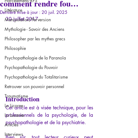
comment rendre fou…
Harcèlement/RPS
Littérature
Dernière mise à jour :
20 juil. 2025
30 juillet 2017
Manipulation/Perversion
Mythologie - Savoir des Anciens
Philosopher par les mythes grecs
Philosophie
Psychopathologie de la Paranoïa
Psychopathologie du Pouvoir
Psychopathologie du Totalitarisme
Retrouver son pouvoir personnel
Traumatisme
Introduction
La Licorne
Cet article est à visée technique, pour les 
professionnels de la psychologie, de la 
La Lucarne
psychopathologie et de la psychiatrie.
Articles
Interviews
Bien sûr, tout lecteur curieux peut 