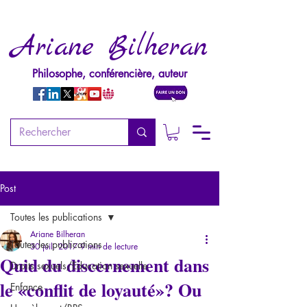
Ariane Bilheran
Philosophe, conférencière, auteur
Post
Toutes les publications
Ariane Bilheran
Toutes les publications
30 juil. 2017
9 min de lecture
Quid du discernement dans
Droits sexuels/Education sexuelle
le «conflit de loyauté»? Ou
Enfance