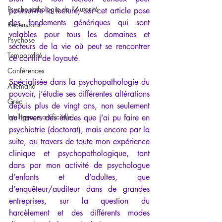
Psychopathologie de l'Autorité
poursuivre la lecture, car cet article pose 
des fondements génériques qui sont 
Recensions
valables pour tous les domaines et 
Psychose
secteurs de la vie où peut se rencontrer 
Temporalité
ce conflit de loyauté.
Conférences
Spécialisée dans la psychopathologie du 
Allemand
pouvoir, j’étudie ses différentes altérations 
Grec
depuis plus de vingt ans, non seulement 
Intelligence artificielle
au travers des études que j’ai pu faire en 
psychiatrie (doctorat), mais encore par la 
suite, au travers de toute mon expérience 
clinique et psychopathologique, tant 
dans par mon activité de psychologue 
d’enfants et d’adultes, que 
d’enquêteur/auditeur dans de grandes 
entreprises, sur la question du 
harcèlement et des différents modes 