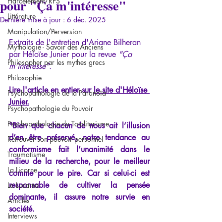
pour "Ça m'intéresse"
Harcèlement/RPS
Littérature
Dernière mise à jour :
6 déc. 2025
Manipulation/Perversion
Extraits de l'entretien d'Ariane Bilheran 
Mythologie - Savoir des Anciens
par Héloïse Junier pour la revue 
"Ça 
Philosopher par les mythes grecs
m'intéresse".
Philosophie
Lire l'article en entier sur
le site d'Héloïse 
Psychopathologie de la Paranoïa
Junier.
Psychopathologie du Pouvoir
Psychopathologie du Totalitarisme
"Bien que chacun de nous ait l’illusion 
d’en être préservé, notre tendance au 
Retrouver son pouvoir personnel
conformisme fait l’unanimité dans le 
Traumatisme
milieu de la recherche, pour le meilleur 
La Licorne
comme pour le pire. Car si celui-ci est 
responsable de cultiver la pensée 
La Lucarne
dominante, il assure notre survie en 
Articles
société.
Interviews