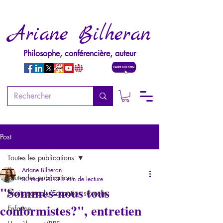
Ariane Bilheran
Philosophe, conférencière, auteur
Post
Toutes les publications
Ariane Bilheran
Toutes les publications
30 mars 2013
3 min de lecture
"Sommes-nous tous
Droits sexuels/Education sexuelle
conformistes?", entretien
Enfance