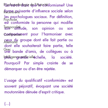
Psychopathologie de l'Autorité
Qu’est-ce donc que le conformisme? Une 
forme puissante d’influence sociale selon 
Recensions
les psychologues sociaux. Par définition, 
Psychose
est conformiste la personne qui modifie 
Temporalité
son attitude, son opinion ou son 
comportement pour l’harmoniser avec 
Conférences
ceux du groupe dont elle fait partie ou 
Allemand
dont elle souhaiterait faire partie, telle 
Grec
une bande d’amis, de collègues ou à 
Intelligence artificielle
plus grande échelle, la société. 
Pourquoi? Par simple crainte de se 
démarquer ou d’en être rejetée.
L’usage du qualificatif «conformiste» est 
souvent péjoratif, évoquant une société 
moutonnière dénuée d’esprit critique. 
(...)