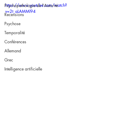
https://www.youtube.com/watch?
Psychopathologie de l'Autorité
v=2t_aLAMMl94
Recensions
Psychose
Temporalité
Conférences
Allemand
Grec
Intelligence artificielle