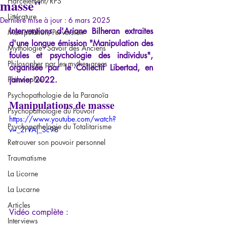
masse"
Harcèlement/RPS
Littérature
Dernière mise à jour :
6 mars 2025
Interventions d'Ariane Bilheran extraites 
Manipulation/Perversion
d'une longue émission "Manipulation des 
Mythologie - Savoir des Anciens
foules et psychologie des individus", 
Philosopher par les mythes grecs
organisée par le Collectif Libertad, en 
Philosophie
janvier 2022.
Psychopathologie de la Paranoïa
Manipulations de masse
Psychopathologie du Pouvoir
https://www.youtube.com/watch?
Psychopathologie du Totalitarisme
v=_2rVAj_Sc98
Retrouver son pouvoir personnel
Traumatisme
La Licorne
La Lucarne
Articles
Vidéo complète :
Interviews