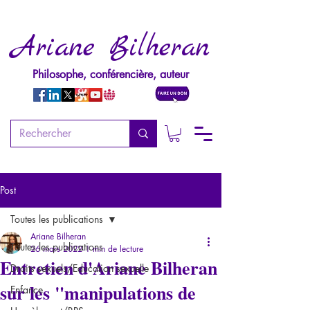
Ariane Bilheran
Philosophe, conférencière, auteur
Post
Toutes les publications
Ariane Bilheran
Toutes les publications
26 mars 2022
1 min de lecture
Entretien d'Ariane Bilheran
Droits sexuels/Education sexuelle
sur les "manipulations de
Enfance