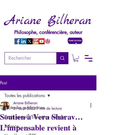
Ariane Bilheran
Philosophe, conférencière, auteur
Post
Toutes les publications
Ariane Bilheran
Toutes les publications
29 août 2022
7 min de lecture
Soutien à Vera Sharav…
Droits sexuels/Education sexuelle
L’impensable revient à
Enfance