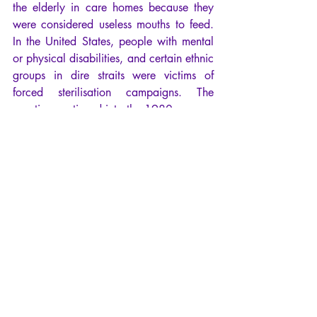
the elderly in care homes because they 
were considered useless mouths to feed. 
In the United States, people with mental 
or physical disabilities, and certain ethnic 
groups in dire straits were victims of 
forced sterilisation campaigns. The 
practice continued into the 1980s.  
So yes, as Vera Sharav stated, the 
Nuremberg Code is primarily a 
safeguard for future generations. It was 
written to be followed in order to prevent 
science and medicine from being used for 
authoritarian, discriminatory and eugenic 
policies ever again. This is why it has 
been included in whole or in part in the 
constitutions or texts of various nations. 
And that is why her speech 'Never Again 
is Now' is a warning against the 