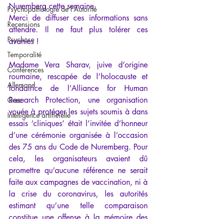
Nuremberg cette semaine.  
Psychopathologie de l'Autorité
Merci de diffuser ces informations sans 
Recensions
attendre. Il ne faut plus tolérer ces 
Psychose
avanies !
Temporalité
Madame Vera Sharav, juive d’origine 
Conférences
roumaine, rescapée de l’holocauste et 
Allemand
fondatrice de l’Alliance for Human 
Research Protection, une organisation 
Grec
vouée à protéger les sujets soumis à dans 
Intelligence artificielle
essais ‘cliniques’ était l’invitée d’honneur 
d’une cérémonie organisée à l’occasion 
des 75 ans du Code de Nuremberg. Pour 
cela, les organisateurs avaient dû 
promettre qu’aucune référence ne serait 
faite aux campagnes de vaccination, ni à 
la crise du coronavirus, les autorités 
estimant qu’une telle comparaison 
constitue une offense à la mémoire des 