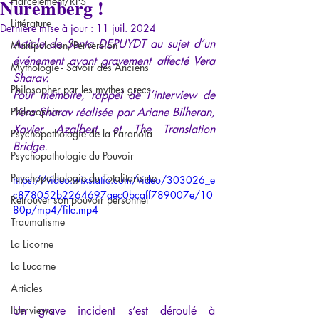
Nuremberg !
Harcèlement/RPS
Littérature
Dernière mise à jour :
11 juil. 2024
Article de Senta DEPUYDT au sujet d’un 
Manipulation/Perversion
événement ayant gravement affecté Vera 
Mythologie - Savoir des Anciens
Sharav.
Philosopher par les mythes grecs
Pour mémoire, rappel de l’interview de 
Philosophie
Vera Sharav réalisée par Ariane Bilheran, 
Xavier Azalbert, et The Translation 
Psychopathologie de la Paranoïa
Bridge.
Psychopathologie du Pouvoir
Psychopathologie du Totalitarisme
https://video.wixstatic.com/video/303026_e
c878052b2264697aec0bcaff789007e/10
Retrouver son pouvoir personnel
80p/mp4/file.mp4
Traumatisme
La Licorne
La Lucarne
Articles
Interviews
Un grave incident s’est déroulé à 