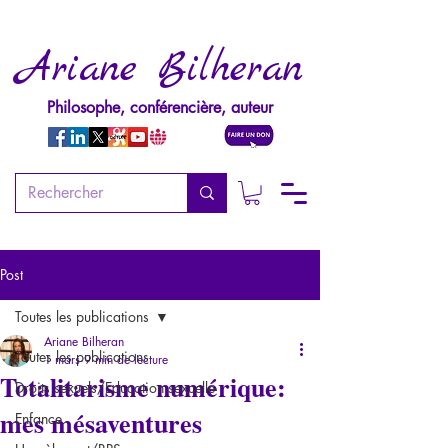
Ariane Bilheran
Philosophe, conférencière, auteur
Post
Toutes les publications
Ariane Bilheran
Toutes les publications
1 mars
9 min de lecture
Totalitarisme numérique:
Droits sexuels/Education sexuelle
mes mésaventures
Enfance