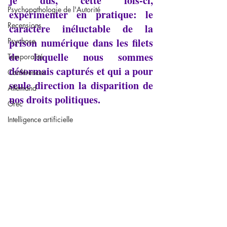
je dus, cette fois-ci, 
Psychopathologie de l'Autorité
expérimenter en pratique: le 
Recensions
caractère inéluctable de la 
prison numérique dans les filets 
Psychose
de laquelle nous sommes 
Temporalité
désormais capturés et qui a pour 
Conférences
seule direction la disparition de 
Allemand
nos droits politiques.
Grec
Intelligence artificielle