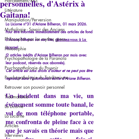
personnelles, d'Astérix à
Harcèlement/RPS
Littérature
Gaitana!
Manipulation/Perversion
La Licorne n°31 d'Ariane Bilheran, 01 mars 2026.
Mythologie - Savoir des Anciens
Pour être informés immédiatement des articles de fond 
Philosopher par les mythes grecs
d'Ariane Bilheran sur son site, 
abonnez-vous à La 
Licorne
!
Philosophie
(2 articles inédits d'Ariane Bilheran par mois avec 
Psychopathologie de la Paranoïa
leur podcast, réservés aux abonnés).
Psychopathologie du Pouvoir
Cet article est sous droits d'auteur et ne peut pas être 
Psychopathologie du Totalitarisme
reproduit sans l'autorisation écrite d'Ariane Bilheran.
Retrouver son pouvoir personnel
Un incident dans ma vie, un 
Traumatisme
événement somme toute banal, le 
La Licorne
vol de mon téléphone portable, 
La Lucarne
me confronta de pleine face à ce 
Articles
que je savais en théorie mais que 
Interviews