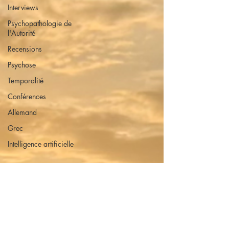
Interviews
Psychopathologie de
l'Autorité
Recensions
Psychose
Temporalité
Conférences
Allemand
Grec
Intelligence artificielle