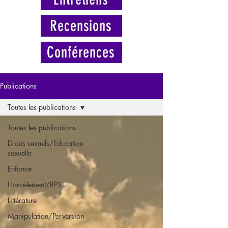
Recensions
Conférences
Publications
Toutes les publications
Toutes les publications
Droits sexuels/Education
sexuelle
Enfance
Harcèlement/RPS
Littérature
Manipulation/Perversion