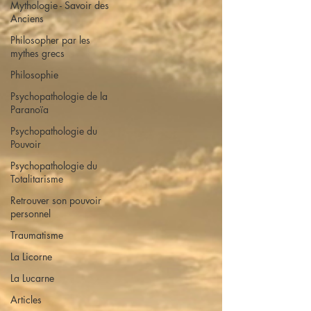
Mythologie - Savoir des
Anciens
Philosopher par les
mythes grecs
Philosophie
Psychopathologie de la
Paranoïa
Psychopathologie du
Pouvoir
Psychopathologie du
Totalitarisme
Retrouver son pouvoir
personnel
Traumatisme
La Licorne
La Lucarne
Articles