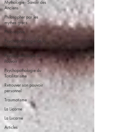
Mythologie - Savoir des
Anciens
Philosopher par les
mythes grecs
Philosophie
Psychopathologie de la
Paranoïa
Psychopathologie du
Pouvoir
Psychopathologie du
Totalitarisme
Retrouver son pouvoir
personnel
Traumatisme
La Licorne
La Lucarne
Articles