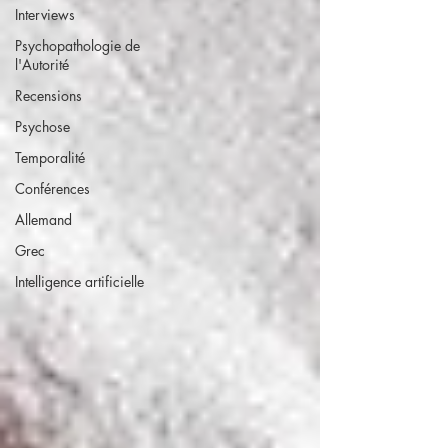
Interviews
Psychopathologie de
l'Autorité
Recensions
Psychose
Temporalité
Conférences
Allemand
Grec
Intelligence artificielle