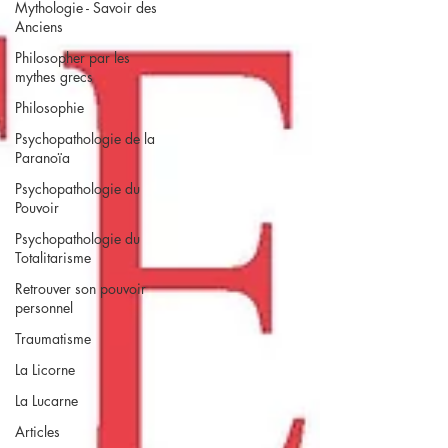
Mythologie - Savoir des
Anciens
Philosopher par les
mythes grecs
Philosophie
Psychopathologie de la
Paranoïa
Psychopathologie du
Pouvoir
Psychopathologie du
Totalitarisme
Retrouver son pouvoir
personnel
Traumatisme
La Licorne
La Lucarne
Articles