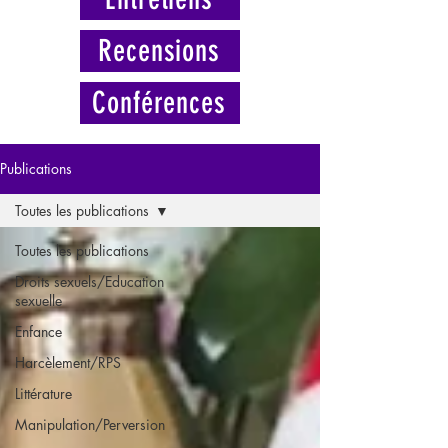
Recensions
Conférences
Publications
Toutes les publications
Toutes les publications
Droits sexuels/Education
sexuelle
Enfance
Harcèlement/RPS
Littérature
Manipulation/Perversion