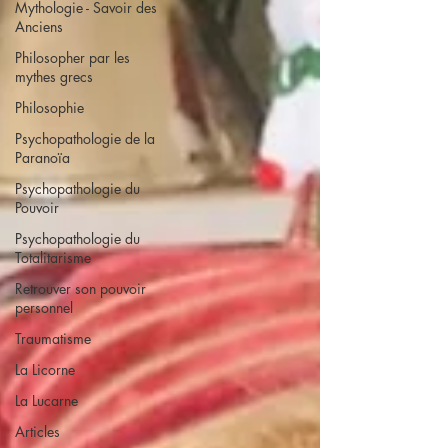
Mythologie - Savoir des
Anciens
Philosopher par les
mythes grecs
Philosophie
Psychopathologie de la
Paranoïa
Psychopathologie du
Pouvoir
Psychopathologie du
Totalitarisme
Retrouver son pouvoir
personnel
Traumatisme
La Licorne
La Lucarne
Articles