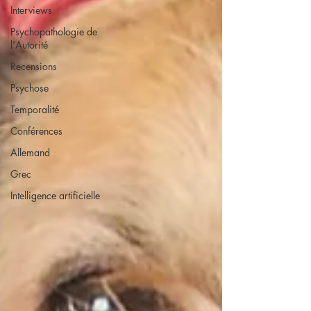
Interviews
Psychopathologie de
l'Autorité
Recensions
Psychose
Temporalité
Conférences
Allemand
Grec
Intelligence artificielle