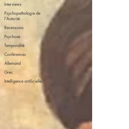
Interviews
Psychopathologie de
l'Autorité
Recensions
Psychose
Temporalité
Conférences
Allemand
Grec
Intelligence artificielle