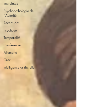
Interviews
Psychopathologie de
l'Autorité
Recensions
Psychose
Temporalité
Conférences
Allemand
Grec
Intelligence artificielle