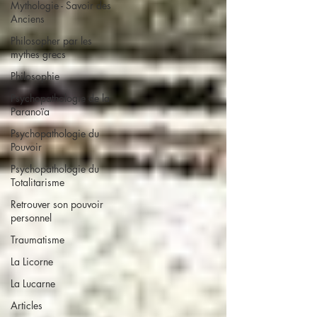
Mythologie - Savoir des
Anciens
Philosopher par les
mythes grecs
Philosophie
Psychopathologie de la
Paranoïa
Psychopathologie du
Pouvoir
Psychopathologie du
Totalitarisme
Retrouver son pouvoir
personnel
Traumatisme
La Licorne
La Lucarne
Articles