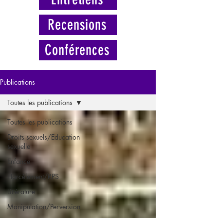
Recensions
Conférences
Publications
Toutes les publications
Toutes les publications
Droits sexuels/Education
sexuelle
Enfance
Harcèlement/RPS
Littérature
Manipulation/Perversion