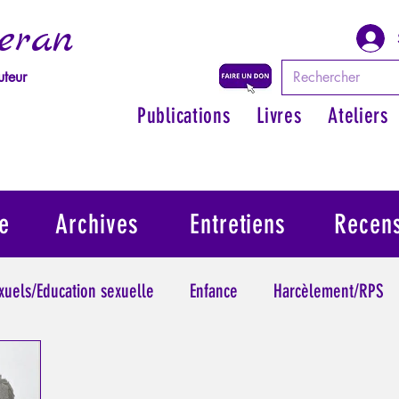
eran
uteur
Publications
Livres
Ateliers
e
Archives
Entretiens
Recen
exuels/Education sexuelle
Enfance
Harcèlement/RPS
ythologie - Savoir des Anciens
Philosopher par les mythes