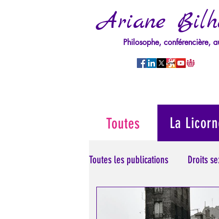
Ariane Bilh
Philosophe, conférencière, a
La Licorn
Toutes
Toutes les publications
Droits s
Manipulation/Perversion
M