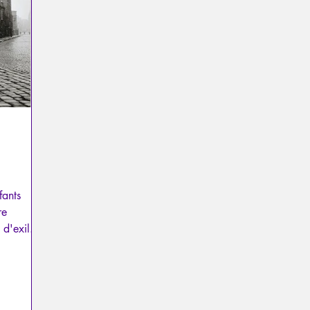
a
Psychopathologie du Pouvoir
Psychopathologie du T
el
Traumatisme
La Licorne
La Lucarne
Articl
Recensions
Psychose
Temporalité
Conféren
fants
re
d'exil...