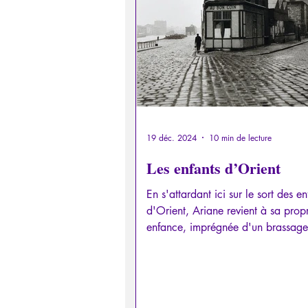
Psychopathologie de la Paranoï
Retrouver son pouvoir personn
Psychopathologie de l'Autorité
19 déc. 2024
10 min de lecture
Les enfants d’Orient
Intelligence artificielle
En s'attardant ici sur le sort des en
d'Orient, Ariane revient à sa prop
enfance, imprégnée d'un brassage 