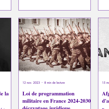
 de
 la
roit
si
 dans
12 nov. 2023
8 min de lecture
15 m
e la
Loi de programmation
Af
militaire en France 2024-2030:
d'a
décryptage juridique