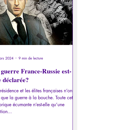
otalitarisme
es
Interviews
ces
Allemand
Grec
ars 2024
9 min de lecture
 guerre France-Russie est-
e déclarée?
résidence et les élites françaises n’ont
 que la guerre à la bouche. Toute cette
orique écumante n’est-elle qu’une
tion...