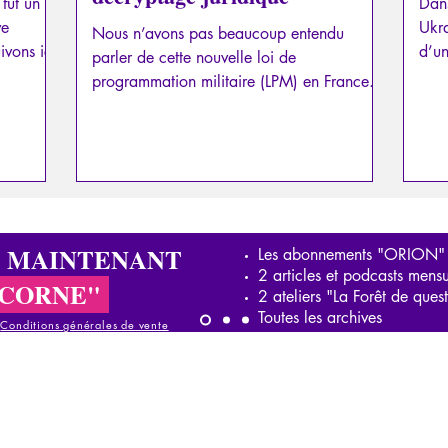
 fut un
Dans
ve
Ukra
Nous n’avons pas beaucoup entendu
ivons ici
d’un
parler de cette nouvelle loi de
programmation militaire (LPM) en France...
S MAINTENANT
Les abonnements "ORION"
2 articles et podcasts mensu
ICORNE"
2 ateliers "La Forêt de ques
Toutes les archives
-
Conditions générales de vente
onditions générales de vente
Conditions générales de vente