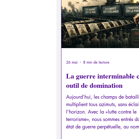
Psychopathologie de la Paranoï
Retrouver son pouvoir personn
Psychopathologie de l'Autorité
26 mai
8 min de lecture
La guerre interminable
outil de domination
Intelligence artificielle
Aujourd’hui, les champs de bataill
multiplient tous azimuts, sans éclai
l’horizon. Avec la «lutte contre le
terrorisme», nous sommes entrés d
état de guerre perpétuelle, au nom
paix. Il en résulte aussi des exige