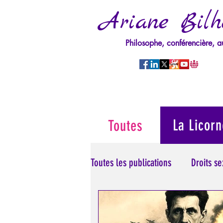
Ariane Bilh
Philosophe, conférencière, a
La Licorn
Toutes
Toutes les publications
Droits s
Manipulation/Perversion
M