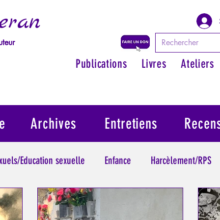
eran
uteur
Publications
Livres
Ateliers
e
Archives
Entretiens
Recen
exuels/Education sexuelle
Enfance
Harcèlement/RPS
ythologie - Savoir des Anciens
Philosopher par les mythes