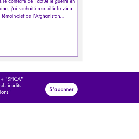
 le contexte de l’actuelle guerre en
ine, j’ai souhaité recueillir le vécu
 témoin-clef de l’Afghanistan...
 + "SPICA"
els inédits
S'abonner
tions"