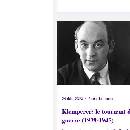
sacrifices auprès des populations,
rationnements, de militarisation de
société. On ne sait plus à quel end
placer le curseur de l’angoisse. Et 
Orwell avait déjà décrit tout cela
1984?
24 déc. 2023
9 min de lecture
Klemperer: le tournant d
guerre (1939-1945)