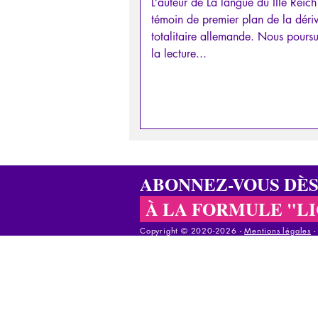
L’auteur de La langue du IIIe Reich
témoin de premier plan de la déri
totalitaire allemande. Nous poursu
la lecture...
ABONNEZ-VOUS DÈ
À LA FORMULE "L
Copyright © 2020-2026 - ​
Mentions légales
Copyright © 2020-2025 - ​
Mentions légales
-
C
Copyright © 2020-2025 - ​
Mentions légales
-