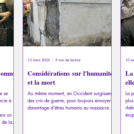
a
Psychopathologie du Pouvoir
Psychopathologie du T
el
Traumatisme
La Licorne
La Lucarne
Articl
Recensions
Psychose
Temporalité
Conféren
13 mars 2025
9 min de lecture
10 m
 comme
Considérations sur l'humanité
La
et la mort
ell
e se
Au même moment, en Occident surgissent
La p
rcie à
des cris de guerre, pour toujours envoyer
plus
davantage d'êtres humains au massacre..
rhét
ans un
érup
 de la
nces de