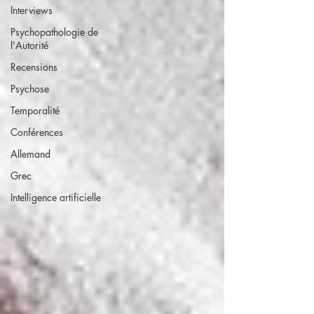
Interviews
Psychopathologie de
l'Autorité
Recensions
Psychose
Temporalité
Conférences
Allemand
Grec
Intelligence artificielle