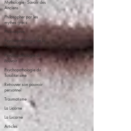
Mythologie - Savoir des
Anciens
Philosopher par les
mythes grecs
Philosophie
Psychopathologie de la
Paranoïa
Psychopathologie du
Pouvoir
Psychopathologie du
Totalitarisme
Retrouver son pouvoir
personnel
Traumatisme
La Licorne
La Lucarne
Articles