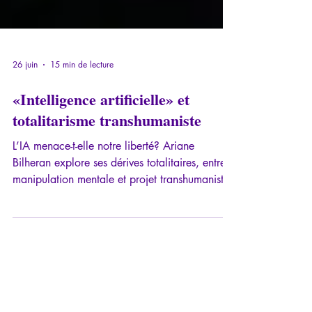
26 juin
15 min de lecture
«Intelligence artificielle» et
totalitarisme transhumaniste
L’IA menace-t-elle notre liberté? Ariane
Bilheran explore ses dérives totalitaires, entre
manipulation mentale et projet transhumaniste.
Alors que l’intelligence artificielle fascine
autant qu’elle inquiète, Ariane Bilheran
propose une plongée lucide et documentée
dans les dérives possibles de cette
technologie.