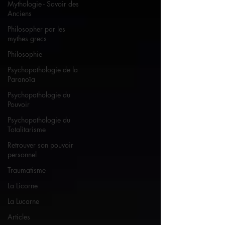
Mythologie - Savoir des
Anciens
Philosopher par les
mythes grecs
Philosophie
Psychopathologie de la
Paranoïa
Psychopathologie du
Pouvoir
Psychopathologie du
Totalitarisme
Retrouver son pouvoir
personnel
Traumatisme
La Licorne
La Lucarne
Articles