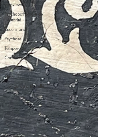
Interviews
Psychopathologie de
l'Autorité
Recensions
Psychose
Temporalité
Conférences
Allemand
Grec
Intelligence artificielle