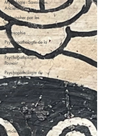
Mythologie - Savoir des
Anciens
Philosopher par les
mythes grecs
Philosophie
Psychopathologie de la
Paranoïa
Psychopathologie du
Pouvoir
Psychopathologie du
Totalitarisme
Retrouver son pouvoir
personnel
Traumatisme
La Licorne
La Lucarne
Articles