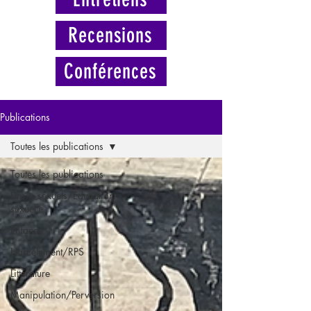
Recensions
Conférences
Publications
Toutes les publications
Toutes les publications
Droits sexuels/Education
sexuelle
Enfance
Harcèlement/RPS
Littérature
Manipulation/Perversion