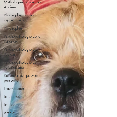
Mythologie - Savoir des
Anciens
Philosopher par les
mythes grecs
Philosophie
Psychopathologie de la
Paranoïa
Psychopathologie du
Pouvoir
Psychopathologie du
Totalitarisme
Retrouver son pouvoir
personnel
Traumatisme
La Licorne
La Lucarne
Articles