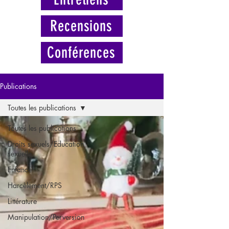
Recensions
Conférences
Publications
Toutes les publications
Toutes les publications
Droits sexuels/Education
sexuelle
Enfance
Harcèlement/RPS
Littérature
Manipulation/Perversion