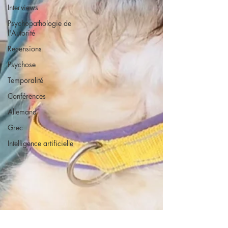
Interviews
Psychopathologie de
l'Autorité
Recensions
Psychose
Temporalité
Conférences
Allemand
Grec
Intelligence artificielle