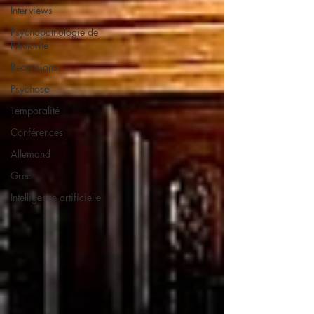
Interviews
Psychopathologie de
l'Autorité
Recensions
Psychose
Temporalité
Conférences
Allemand
Grec
Intelligence artificielle