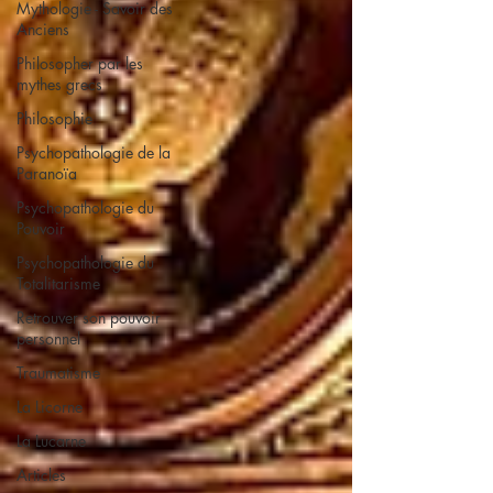
Mythologie - Savoir des
Anciens
Philosopher par les
mythes grecs
Philosophie
Psychopathologie de la
Paranoïa
Psychopathologie du
Pouvoir
Psychopathologie du
Totalitarisme
Retrouver son pouvoir
personnel
Traumatisme
La Licorne
La Lucarne
Articles