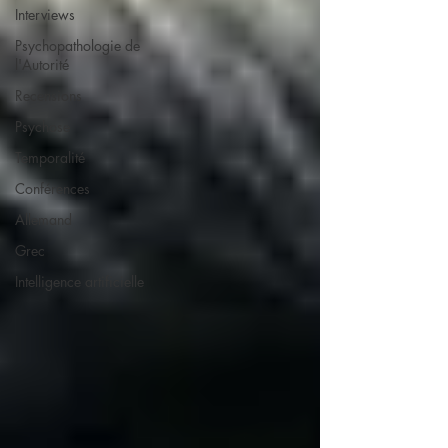
Interviews
Psychopathologie de
l'Autorité
Recensions
Psychose
Temporalité
Conférences
Allemand
Grec
Intelligence artificielle