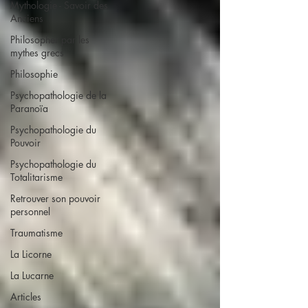
Mythologie - Savoir des
Anciens
Philosopher par les
mythes grecs
Philosophie
Psychopathologie de la
Paranoïa
Psychopathologie du
Pouvoir
Psychopathologie du
Totalitarisme
Retrouver son pouvoir
personnel
Traumatisme
La Licorne
La Lucarne
Articles