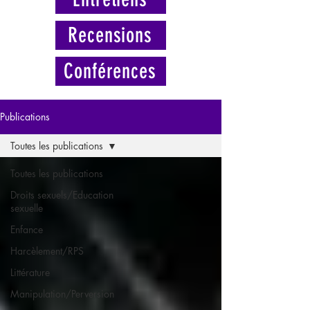
Recensions
Conférences
Publications
Toutes les publications
Toutes les publications
Droits sexuels/Education
sexuelle
Enfance
Harcèlement/RPS
Littérature
Manipulation/Perversion