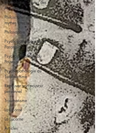
Mythologie - Savoir des
Anciens
Philosopher par les
mythes grecs
Philosophie
Psychopathologie de la
Paranoïa
Psychopathologie du
Pouvoir
Psychopathologie du
Totalitarisme
Retrouver son pouvoir
personnel
Traumatisme
La Licorne
La Lucarne
Articles