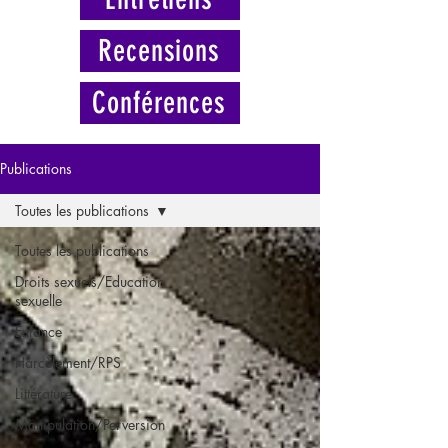
Recensions
Conférences
Publications
Toutes les publications
Toutes les publications
Droits sexuels/Education
sexuelle
Enfance
Harcèlement/RPS
Littérature
Manipulation/Perversion