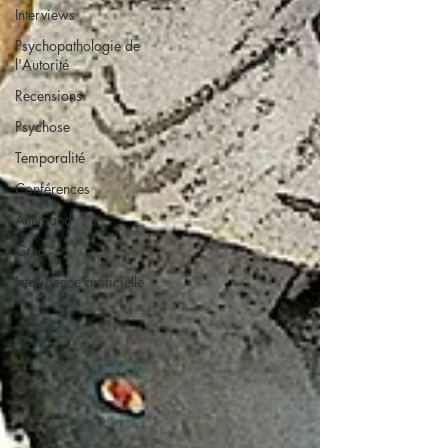
Interviews
Psychopathologie de
l'Autorité
Recensions
Psychose
Temporalité
Conférences
Allemand
Grec
Intelligence artificielle