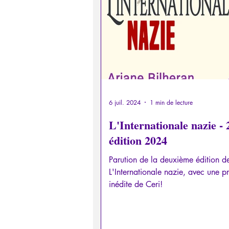
Psychopathologie de la Paranoï
Retrouver son pouvoir personn
Psychopathologie de l'Autorité
6 juil. 2024
1 min de lecture
L'Internationale nazie -
édition 2024
Intelligence artificielle
Parution de la deuxième édition d
L'Internationale nazie, avec une p
inédite de Ceri!