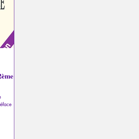
a
Psychopathologie du Pouvoir
Psychopathologie du T
el
Traumatisme
La Licorne
La Lucarne
Articl
Recensions
Psychose
Temporalité
Conféren
 2ème
e
réface