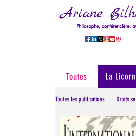
Ariane Bilh
Philosophe, conférencière, a
La Licorn
Toutes
Toutes les publications
Droits s
Manipulation/Perversion
M