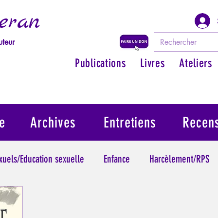
eran
uteur
Publications
Livres
Ateliers
e
Archives
Entretiens
Recen
exuels/Education sexuelle
Enfance
Harcèlement/RPS
ythologie - Savoir des Anciens
Philosopher par les mythes