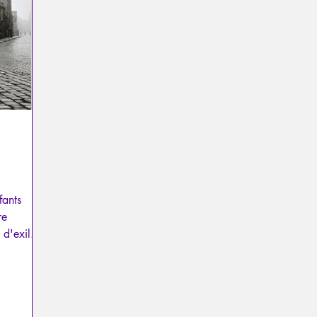
a
Psychopathologie du Pouvoir
Psychopathologie du T
el
Traumatisme
La Licorne
La Lucarne
Articl
Recensions
Psychose
Temporalité
Conféren
fants
re
d'exil...