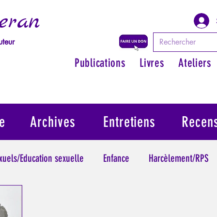
eran
uteur
Publications
Livres
Ateliers
e
Archives
Entretiens
Recen
exuels/Education sexuelle
Enfance
Harcèlement/RPS
ythologie - Savoir des Anciens
Philosopher par les mythes