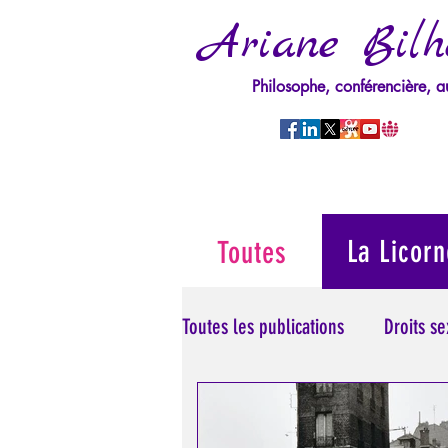
Ariane Bilh
Philosophe, conférencière, a
La Licorn
Toutes
Toutes les publications
Droits s
Manipulation/Perversion
M