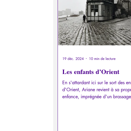
Psychopathologie de la Paranoï
Retrouver son pouvoir personn
Psychopathologie de l'Autorité
19 déc. 2024
10 min de lecture
Les enfants d’Orient
Intelligence artificielle
En s'attardant ici sur le sort des en
d'Orient, Ariane revient à sa prop
enfance, imprégnée d'un brassage 